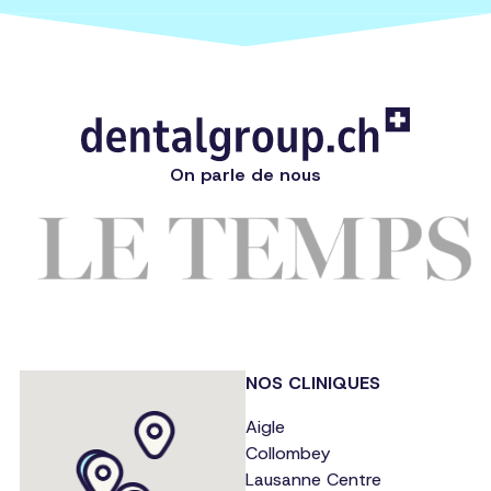
On parle de nous
NOS CLINIQUES
Aigle
Collombey
Lausanne Centre