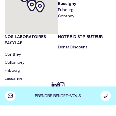
Bussigny
Fribourg
Conthey
NOS LABORATOIRES
NOTRE DISTRIBUTEUR
EASYLAB
DentalDiscount
Conthey
Collombey
Fribourg
Lausanne
dentalgroup.ch
PRENDRE RENDEZ-VOUS
Politique de confidentialité
|
Politique relative aux
cookies
© 2026 Clinique Dentaire de Lausanne-Bussigny. Tous
droits réservés